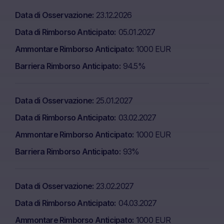
dall’emittente, Marex Financial, 155 Bishopsgate, Londra,
Data di Osservazione
23.12.2026
EC2M 3TQ.
Data di Rimborso Anticipato
05.01.2027
Conflitti d’interesse
Ammontare Rimborso Anticipato
1000 EUR
È necessario tenere conto del fatto che, di tanto in tanto,
Marex acquista o vende titoli, materie prime, futures e
Barriera Rimborso Anticipato
94.5%
opzioni a scopo di copertura e altri fini, o detiene
posizioni (lunghe o corte) negli stessi che sono identici o
correlati a tali titoli. Quanto sopra potrebbe avere un
Data di Osservazione
25.01.2027
impatto sul valore dei titoli. Marex può altresì agire come
Data di Rimborso Anticipato
03.02.2027
agente di calcolo o sponsor dei sottostanti e, in quanto
tale, può prendere decisioni che influiscono sul valore
Ammontare Rimborso Anticipato
1000 EUR
dei titoli.
Barriera Rimborso Anticipato
93%
Pagamenti di commissioni da parte di Marex
Marex ha la facoltà di pagare commissioni ai distributori
Data di Osservazione
23.02.2027
in relazione alla distribuzione di titoli. Tali pagamenti di
commissioni ridurranno il rendimento che l’investitore è
Data di Rimborso Anticipato
04.03.2027
in grado di ottenere. Qualora vengano pagate delle
Ammontare Rimborso Anticipato
1000 EUR