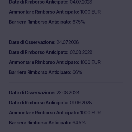
Data di Rimborso Anticipato
04.07.2028
opinioni espresse sul sito web, di singoli siti web o
Ammontare Rimborso Anticipato
1000 EUR
dell’intero funzionamento del sito web, ivi compresi i
servizi offerti, qualsiasi informazione, caratteristica e
Barriera Rimborso Anticipato
67.5%
funzionalità accessibile nell’ambito dell’uso del sito web
come stabilito, senza alcun preavviso. Marex non è
tenuta a riportare o mantenere aggiornate le
Data di Osservazione
24.07.2028
informazioni disponibili sul sito web.
Data di Rimborso Anticipato
02.08.2028
Reclami
Ammontare Rimborso Anticipato
1000 EUR
Gli utenti sono invitati a indirizzare qualsiasi
Barriera Rimborso Anticipato
66%
contestazione o reclamo in relazione al contenuto ed ai
servizi del presente sito web per iscritto al seguente
indirizzo:
Data di Osservazione
23.08.2028
Marex Financial – Numero azienda 05613061155
Data di Rimborso Anticipato
01.09.2028
Level 5 Bishopsgate, Londra, EC2M 3TQ
Ammontare Rimborso Anticipato
1000 EUR
Email: complaints@marexfp.com
Barriera Rimborso Anticipato
64.5%
Protezione dei dati