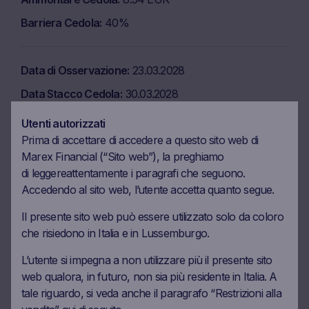
Barriera Cedola
40%
Data di Osservazione
23.03.2028
Data Stacco Cedola
30.03.2028
Data di Pagamento
03.04.2028
Utenti autorizzati
Prima di accettare di accedere a questo sito web di
Ammontare Cedola
8.34 EUR
Marex Financial (“Sito web”), la preghiamo
Barriera Cedola
40%
di
leggere
attentamente i paragrafi che seguono.
Accedendo al sito web, l’utente accetta quanto segue.
Data di Osservazione
24.04.2028
Il presente sito web può essere utilizzato solo da coloro
che risiedono in Italia e in Lussemburgo.
Data Stacco Cedola
02.05.2028
Data di Pagamento
04.05.2028
L’utente si impegna a non utilizzare più il presente sito
web qualora, in futuro, non sia più residente in Italia. A
Ammontare Cedola
8.34 EUR
tale riguardo, si veda anche il paragrafo “Restrizioni alla
Barriera Cedola
40%