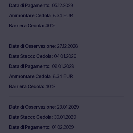
finanziaria stessa; né tali informazioni sono soggette a
Data di Pagamento
05.12.2028
un divieto di negoziazione prima della pubblicazione
delle analisi finanziarie.
Ammontare Cedola
8.34 EUR
Barriera Cedola
40%
Rischi
L’acquisto/sottoscrizione di titoli è associato a rischi di
carattere finanziario. In presenza di condizioni
Data di Osservazione
27.12.2028
sfavorevoli, tali rischi potrebbero concretizzarsi e
condurre a una perdita totale del capitale investito. I
Data Stacco Cedola
04.01.2029
potenziali investitori sono invitati a leggere attentamente il
Data di Pagamento
08.01.2029
prospetto di base (in particolare, la sezione “Fattori di
Ammontare Cedola
8.34 EUR
rischio”), il relativo documento informativo pertinente ai
sensi del PRIIPS, le relative condizioni finali, eventuali
Barriera Cedola
40%
supplementi al prospetto di base al fine di comprendere i
rischi associati a un investimento nei titoli. I potenziali
investitori sono invitati a consultare la propria
Data di Osservazione
23.01.2029
banca/intermediario o qualsiasi altro consulente fiscale o
Data Stacco Cedola
30.01.2029
finanziario prima di adottare qualsiasi decisione di
acquisto, sottoscrizione o vendita.
Data di Pagamento
01.02.2029