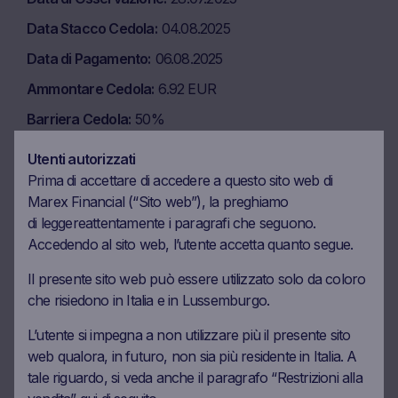
Data Stacco Cedola
04.08.2025
Data di Pagamento
06.08.2025
Ammontare Cedola
6.92 EUR
Barriera Cedola
50%
Utenti autorizzati
Prima di accettare di accedere a questo sito web di
Data di Osservazione
26.08.2025
Marex Financial (“Sito web”), la preghiamo
Data Stacco Cedola
03.09.2025
di
leggere
attentamente i paragrafi che seguono.
Data di Pagamento
05.09.2025
Accedendo al sito web, l’utente accetta quanto segue.
Ammontare Cedola
6.92 EUR
Il presente sito web può essere utilizzato solo da coloro
che risiedono in Italia e in Lussemburgo.
Barriera Cedola
50%
L’utente si impegna a non utilizzare più il presente sito
web qualora, in futuro, non sia più residente in Italia. A
Data di Osservazione
26.09.2025
tale riguardo, si veda anche il paragrafo “Restrizioni alla
Data Stacco Cedola
03.10.2025