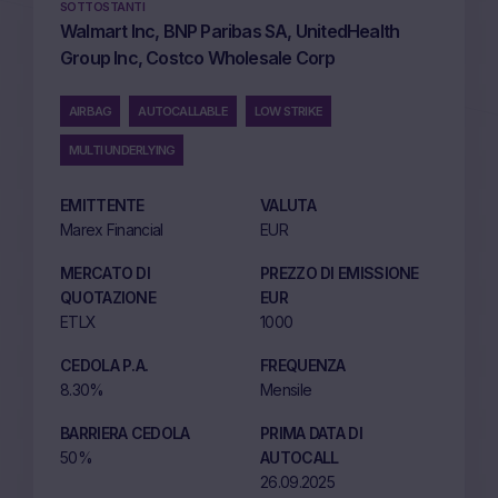
SOTTOSTANTI
Walmart Inc, BNP Paribas SA, UnitedHealth
Group Inc, Costco Wholesale Corp
AIRBAG
AUTOCALLABLE
LOW STRIKE
MULTI UNDERLYING
EMITTENTE
VALUTA
Marex Financial
EUR
MERCATO DI
PREZZO DI EMISSIONE
QUOTAZIONE
EUR
ETLX
1000
CEDOLA P.A.
FREQUENZA
8.30%
Mensile
BARRIERA CEDOLA
PRIMA DATA DI
50%
AUTOCALL
26.09.2025