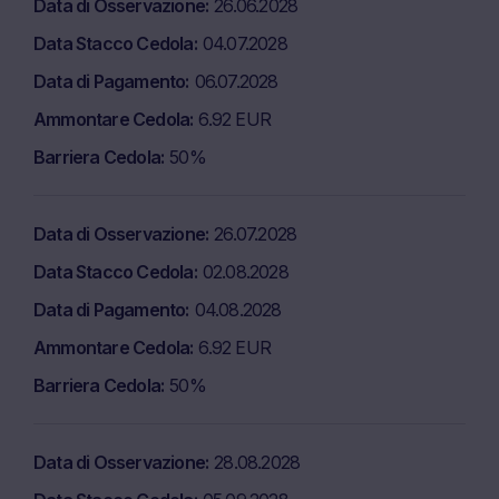
Data di Osservazione
26.06.2028
opinioni espresse sul sito web, di singoli siti web o
Data Stacco Cedola
04.07.2028
dell’intero funzionamento del sito web, ivi compresi i
servizi offerti, qualsiasi informazione, caratteristica e
Data di Pagamento
06.07.2028
funzionalità accessibile nell’ambito dell’uso del sito web
Ammontare Cedola
6.92 EUR
come stabilito, senza alcun preavviso. Marex non è
tenuta a riportare o mantenere aggiornate le
Barriera Cedola
50%
informazioni disponibili sul sito web.
Reclami
Data di Osservazione
26.07.2028
Gli utenti sono invitati a indirizzare qualsiasi
Data Stacco Cedola
02.08.2028
contestazione o reclamo in relazione al contenuto ed ai
servizi del presente sito web per iscritto al seguente
Data di Pagamento
04.08.2028
indirizzo:
Ammontare Cedola
6.92 EUR
Marex Financial – Numero azienda 05613061155
Barriera Cedola
50%
Level 5 Bishopsgate, Londra, EC2M 3TQ
Email: complaints@marexfp.com
Data di Osservazione
28.08.2028
Protezione dei dati