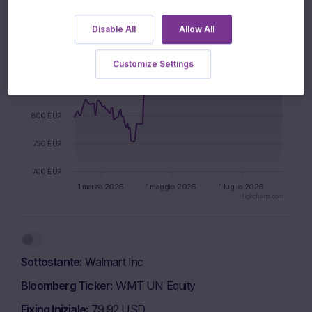
1000 EUR
Disable All
Allow All
950 EUR
900 EUR
Customize Settings
850 EUR
800 EUR
750 EUR
700 EUR
1 marzo 2026
1 maggio 2026
1 luglio 2026
Highcharts.com
End of interactive chart.
Sottostante
Walmart Inc
Bloomberg Ticker
WMT UN Equity
Fixing Iniziale
79.92 USD