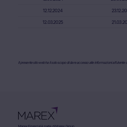
pertinente ai 
12.12.2024
23.12.2
di base al fin
investitori so
12.03.2025
21.03.2
consulente fis
sottoscrizion
Informazioni 
Le informazio
come i fornit
Il presente sito web ha il solo scopo di dare accesso alle informazioni all’utent
e gli utenti n
prezzi corrent
Gli utenti po
passato dei pr
questione. Le
hanno scopo 
affidabile del
non fornisce 
informazioni 
Marex Financial è parte di Marex Group