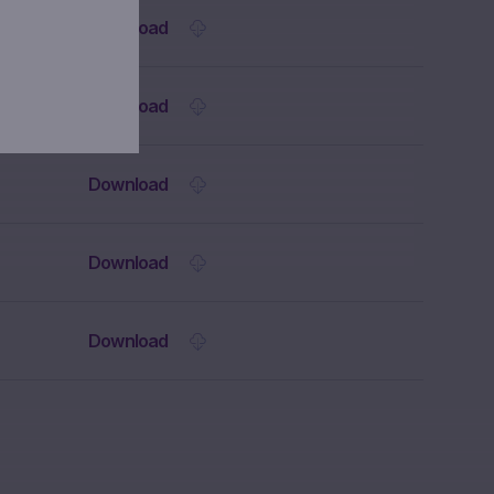
e titoli o per
Download
arex, bensì
Download
a di
Download
ntrattuale
oni
 Marex di
Download
i
l sito web, la
o contenute
Download
a di
 degli utenti
ioni che gli
o di