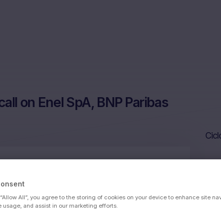
ll on Enel SpA, BNP Paribas
Cicl
 SA, Stellantis NV
Consent
 “Allow All”, you agree to the storing of cookies on your device to enhance site na
e usage, and assist in our marketing efforts.