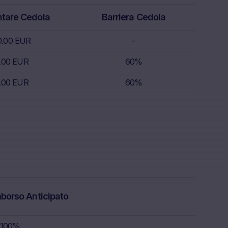
o conto della
are Cedola
Barriera Cedola
oscenza dei
zione
0.00 EUR
-
la
iscale o di
.00 EUR
60%
cisione di
.00 EUR
60%
nziaria né
; né tali
ne delle
presenza di
mborso Anticipato
rdita totale
l prospetto di
ativo
100%