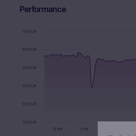
Performance
Chart
Combination chart with 5 data series.
The chart has 1 X axis displaying Time. Data ranges f
700 EUR
The chart has 1 Y axis displaying values. Data ranges f
600 EUR
500 EUR
400 EUR
300 EUR
200 EUR
16 feb
2 mar
16 mar
30