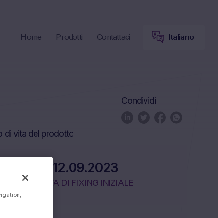
Home
Prodotti
Contattaci
Italiano
Condividi
o di vita del prodotto
12.09.2023
DATA DI FIXING INIZIALE
vigation,