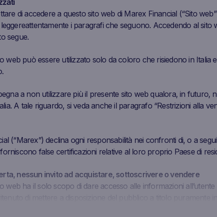
zzati
ttare di accedere a questo sito web di Marex Financial (“Sito web”)
Prezzo di
Livello Barriera
Livel
Performance
i
leggere
attentamente i paragrafi che seguono. Accedendo al sito w
Chiusura
Cedola
Ca
to segue.
9.971
EUR
60.85%
-
3.7
to web può essere utilizzato solo da coloro che risiedono in Italia e
.
112.6
EUR
88.07%
-
35.
pegna a non utilizzare più il presente sito web qualora, in futuro, n
talia. A tale riguardo, si veda anche il paragrafo “Restrizioni alla ven
4.87
EUR
-72.68%
-
10.
l (“Marex”) declina ogni responsabilità nei confronti di, o a seguito
orniscono false certificazioni relative al loro proprio Paese di res
rta, nessun invito ad acquistare, sottoscrivere o vendere
ito web ha il solo scopo di dare accesso alle informazioni all’uten
ritenuto di mettere a disposizione del pubblico a titolo puramente i
ce e non deve essere inteso come una proposta, una pubblicità, un