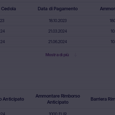
 di consulenza fiscale o di altro tipo. Tali informazioni non tengon
 Cedola
Data di Pagamento
Ammont
ecifica dell’utente per quanto riguarda, segnatamente, la sua con
tione, gli obiettivi di investimento e la propensione al rischio, la situa
023
18.10.2023
18
la posizione fiscale e contabile. Tali informazioni non sostituiscono 
lla banca/intermediario dell’utente o di qualsiasi altro consulente f
024
21.03.2024
10
 che è essenziale in ogni singolo caso prima di adottare qualsiasi de
toscrizione o vendita.
024
21.06.2024
10
alisi finanziarie
Mostra di più
ni riportate sul presente sito web non costituiscono un’analisi fina
quisiti legali per garantire l’imparzialità dell’analisi finanziaria stessa
sono soggette a un divieto di negoziazione prima della pubblicazio
arie.
toscrizione di titoli è associato a rischi di carattere finanziario. In 
Ammontare Rimborso
o Anticipato
Barriera Ri
avorevoli, tali rischi potrebbero concretizzarsi e condurre a una pe
Anticipato
nvestito. I potenziali investitori sono invitati a leggere attentamente i
colare, la sezione “Fattori di rischio”), il relativo documento inform
024
1000 EUR