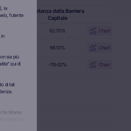
, la
lo Barriera
Distanza dalla Barriera
eb, l’utente
pitale
Capitale
194 EUR
62.70%
Chart
 in
922 EUR
68.10%
Chart
on sia più
dita” qui di
6956 EUR
-119.62%
Chart
 di tali
idenza.
te che Marex
nformativo e
 invito, un