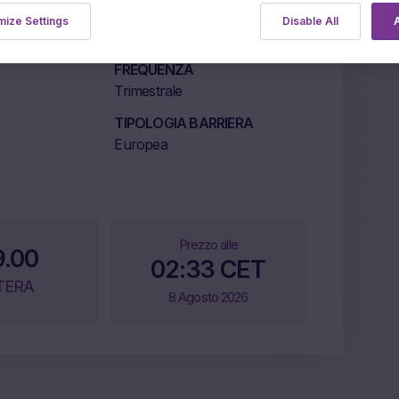
MERCATO DI QUOTAZIONE
ize Settings
Disable All
A
ETLX
FREQUENZA
Trimestrale
TIPOLOGIA BARRIERA
Europea
Prezzo alle
9.00
02:33 CET
TERA
8 Agosto 2026