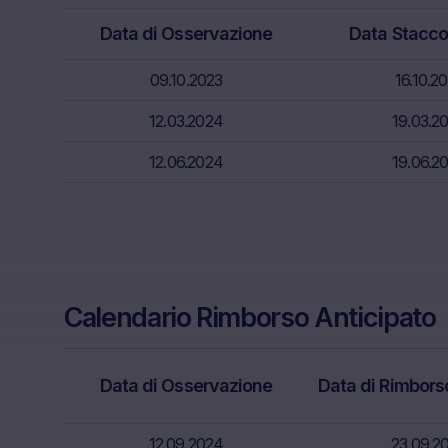
investimento,
Data di Osservazione
Data Stacco
situazione sp
titoli in ques
09.10.2023
16.10.2
finanziaria e 
consulenza de
12.03.2024
19.03.2
investimento,
acquisto, sot
12.06.2024
19.06.2
Assenza di an
Le informazio
soddisfano i re
informazioni 
analisi finanzi
Calendario Rimborso Anticipato
Rischi
L’acquisto/sot
Data di Osservazione
Data di Rimbors
condizioni sf
del capitale i
base (in parti
12.09.2024
23.09.2