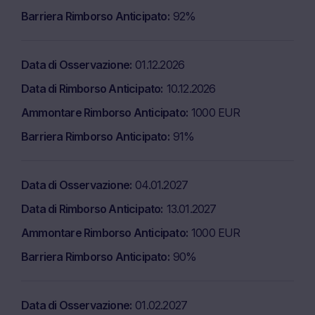
opinioni espresse sul sito web, di singoli siti web o
Barriera Rimborso Anticipato
92%
dell’intero funzionamento del sito web, ivi compresi i
servizi offerti, qualsiasi informazione, caratteristica e
funzionalità accessibile nell’ambito dell’uso del sito web
Data di Osservazione
01.12.2026
come stabilito, senza alcun preavviso. Marex non è
Data di Rimborso Anticipato
10.12.2026
tenuta a riportare o mantenere aggiornate le
Ammontare Rimborso Anticipato
1000 EUR
informazioni disponibili sul sito web.
Barriera Rimborso Anticipato
91%
Reclami
Gli utenti sono invitati a indirizzare qualsiasi
contestazione o reclamo in relazione al contenuto ed ai
Data di Osservazione
04.01.2027
servizi del presente sito web per iscritto al seguente
Data di Rimborso Anticipato
13.01.2027
indirizzo:
Ammontare Rimborso Anticipato
1000 EUR
Marex Financial – Numero azienda 05613061155
Level 5 Bishopsgate, Londra, EC2M 3TQ
Barriera Rimborso Anticipato
90%
Email: complaints@marexfp.com
Data di Osservazione
01.02.2027
Protezione dei dati