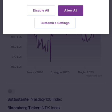
FXI UP Equity - iShares China Large-Cap ETF
1020 EUR
Disable All
Allow All
1010 EUR
Customize Settings
1000 EUR
990 EUR
980 EUR
970 EUR
960 EUR
1 marzo 2026
1 maggio 2026
1 luglio 2026
Highcharts.com
End of interactive chart.
Sottostante
Nasdaq-100 Index
Bloomberg Ticker
NDX Index