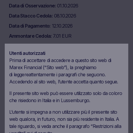
Data di Osservazione
01.10.2026
Data Stacco Cedola
08.10.2026
Data di Pagamento
12.10.2026
Ammontare Cedola
7.01 EUR
Barriera Cedola
50%
Utenti autorizzati
Prima di accettare di accedere a questo sito web di
Data di Osservazione
02.11.2026
Marex Financial (“Sito web”), la preghiamo
di
leggere
attentamente i paragrafi che seguono.
Data Stacco Cedola
09.11.2026
Accedendo al sito web, l’utente accetta quanto segue.
Data di Pagamento
11.11.2026
Il presente sito web può essere utilizzato solo da coloro
Ammontare Cedola
7.01 EUR
che risiedono in Italia e in Lussemburgo.
Barriera Cedola
50%
L’utente si impegna a non utilizzare più il presente sito
web qualora, in futuro, non sia più residente in Italia. A
tale riguardo, si veda anche il paragrafo “Restrizioni alla
Data di Osservazione
01.12.2026