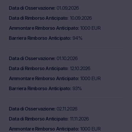
fruizione di questo sito web e di internet in generale. È
Data di Osservazione
01.09.2026
esclusa qualsiasi responsabilità di Marex, compresa la
Data di Rimborso Anticipato
10.09.2026
negligenza, per danni diretti, indiretti, incidentali, speciali o
consequenziali o per la perdita di profitti derivanti dall’uso
Ammontare Rimborso Anticipato
1000 EUR
o dall’impossibilità di utilizzare il sito web e/o altri siti web
Barriera Rimborso Anticipato
94%
collegati a questo sito. Marex non è altresì responsabile
di tali danni, incluso, ma non limitatamente a,
l’affidamento da parte di un utente o visitatore su
Data di Osservazione
01.10.2026
qualsiasi informazione ottenuta tramite il sito web; o che
Data di Rimborso Anticipato
12.10.2026
derivano da errori, omissioni, interruzioni, cancellazione
di file, virus, errori, difetti, o mancata esecuzione,
Ammontare Rimborso Anticipato
1000 EUR
comunicazione, guasto, furto, distruzione o accesso
Barriera Rimborso Anticipato
93%
non autorizzato.
Le informazioni contenute in questo sito web possono
Data di Osservazione
02.11.2026
contenere errori tecnici, tipografici o imprecisioni.
Marex si riserva altresì esplicitamente il diritto di
Data di Rimborso Anticipato
11.11.2026
modificare, cancellare o interrompere
Ammontare Rimborso Anticipato
1000 EUR
temporaneamente o indefinitamente la diffusione delle